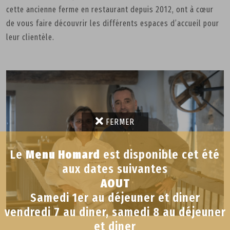
cette ancienne ferme en restaurant depuis 2012, ont à cœur
de vous faire découvrir les différents espaces d’accueil pour
leur clientèle.
FERMER
Le
Menu Homard
est disponible cet été
aux dates suivantes
AOUT
Samedi 1er au déjeuner et diner
vendredi 7 au diner, samedi 8 au déjeuner
et diner